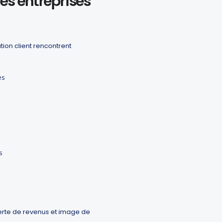
es entreprises
ation client rencontrent
es
s
perte de revenus et image de