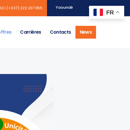
Yaoundé
60
|
(+237) 222 207 855
FR
ffres
Carrières
Contacts
News