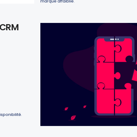
marque affaiblie.
u CRM
ponibilité.