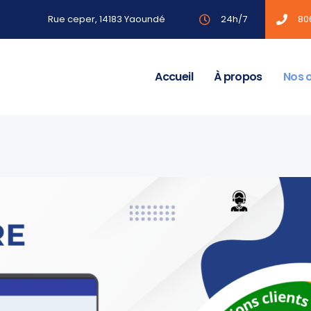
Rue ceper, 14183 Yaoundé
24h/7
80
Accueil
À propos
Nos o