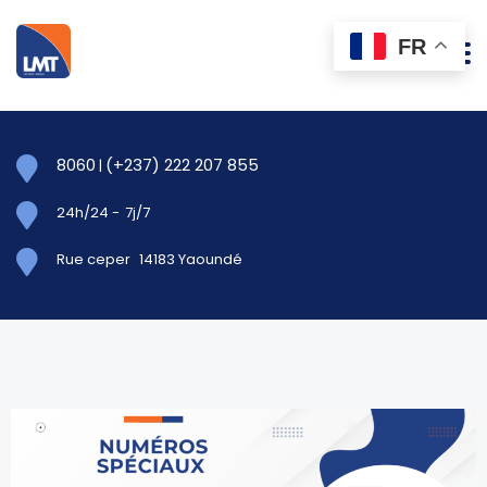
FR
8060
(+237) 222 207 855
|
24h/24
-
7j/7
Rue ceper
14183 Yaoundé