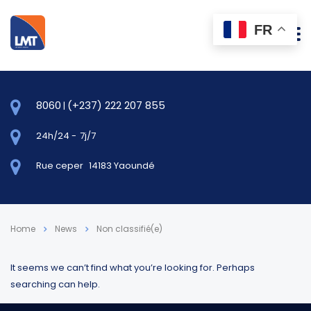
FR
8060
(+237) 222 207 855
|
24h/24
-
7j/7
Rue ceper
14183 Yaoundé
Home
News
Non classifié(e)
It seems we can’t find what you’re looking for. Perhaps
searching can help.