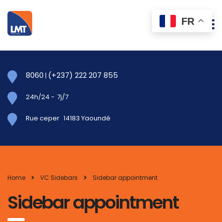
FR
8060
(+237) 222 207 855
|
24h/24
-
7j/7
Rue ceper
14183 Yaoundé
Home
VC Sidebars
Sidebar appointment
Sidebar appointment