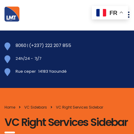
FR
8060
(+237) 222 207 855
|
24h/24
-
7j/7
Rue ceper
14183 Yaoundé
Home
VC Sidebars
VC Right Services Sidebar
VC Right Services Sidebar